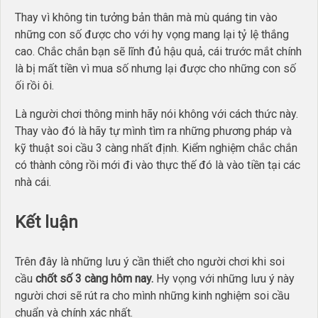
Thay vì không tin tưởng bản thân mà mù quáng tin vào
những con số được cho với hy vọng mang lại tỷ lệ thắng
cao. Chắc chắn bạn sẽ lĩnh đủ hậu quả, cái trước mắt chính
là bị mất tiền vì mua số nhưng lại được cho những con số
ối rồi ôi.
Là người chơi thông minh hãy nói không với cách thức này.
Thay vào đó là hãy tự mình tìm ra những phương pháp và
kỹ thuật soi cầu 3 càng nhất định. Kiểm nghiệm chắc chắn
có thành công rồi mới đi vào thực thế đó là vào tiền tại các
nhà cái.
Kết luận
Trên đây là những lưu ý cần thiết cho người chơi khi soi
cầu
chốt số 3 càng hôm nay.
Hy vọng với những lưu ý này
người chơi sẽ rút ra cho mình những kinh nghiệm soi cầu
chuẩn và chính xác nhất.