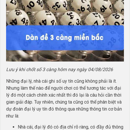
Lưu ý khi chốt số 3 càng hôm nay ngày 04/08/2026
Những đại lý, nhà cái ghi số uy tín cũng không phải là ít.
Nhưng làm thế nào để người chơi có thể tương tác với đại
lý đó một cách chính xác nhất thì đó lại là câu hỏi cần thời
gian giải đáp. Tuy nhiên, chúng ta cũng có thể phân biệt và
dự đoán đại lý uy tín đó thông qua những thông tin cơ bản
như là:
Nhà cái, đại lý đó có địa chỉ rõ ràng, có đầy đủ thông