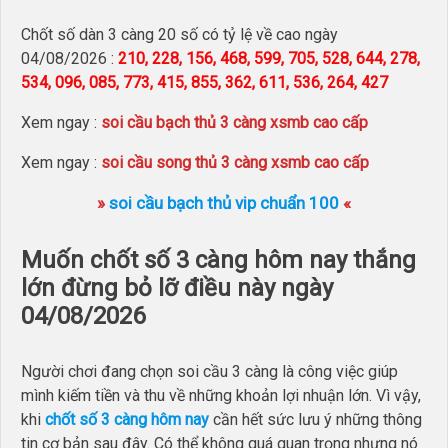
Chốt số dàn 3 càng 20 số có tỷ lệ về cao ngày
04/08/2026 :
210, 228, 156, 468, 599, 705, 528, 644, 278,
534, 096, 085, 773, 415, 855, 362, 611, 536, 264, 427
Xem ngay :
soi cầu bạch thủ 3 càng xsmb cao cấp
Xem ngay :
soi cầu song thủ 3 càng xsmb cao cấp
»
soi cầu bạch thủ vip chuẩn 100
«
Muốn chốt số 3 càng hôm nay thắng
lớn đừng bỏ lỡ điều này ngày
04/08/2026
Người chơi đang chọn soi cầu 3 càng là công việc giúp
mình kiếm tiền và thu về những khoản lợi nhuận lớn. Vì vậy,
khi
chốt số 3 càng hôm nay
cần hết sức lưu ý những thông
tin cơ bản sau đây. Có thể không quá quan trọng nhưng nó