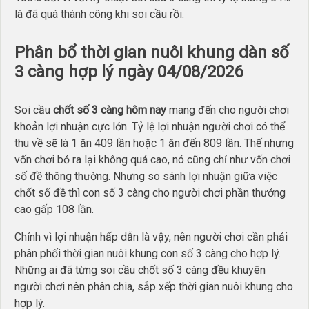
là đã quá thành công khi soi cầu rồi.
Phân bổ thời gian nuôi khung dàn số
3 càng hợp lý ngày 04/08/2026
Soi cầu
chốt số 3 càng hôm nay
mang đến cho người chơi
khoản lợi nhuận cực lớn. Tỷ lệ lợi nhuận người chơi có thể
thu về sẽ là 1 ăn 409 lần hoặc 1 ăn đến 809 lần. Thế nhưng
vốn chơi bỏ ra lại không quá cao, nó cũng chỉ như vốn chơi
số đề thông thường. Nhưng so sánh lợi nhuận giữa việc
chốt số đề thì con số 3 càng cho người chơi phần thưởng
cao gấp 108 lần.
Chính vì lợi nhuận hấp dẫn là vậy, nên người chơi cần phải
phân phối thời gian nuôi khung con số 3 càng cho hợp lý.
Những ai đã từng soi cầu chốt số 3 càng đều khuyên
người chơi nên phân chia, sắp xếp thời gian nuôi khung cho
hợp lý.