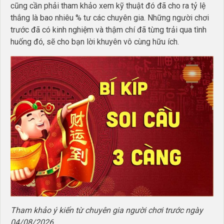
cũng cần phải tham khảo xem kỹ thuật đó đã cho ra tỷ lệ
thắng là bao nhiêu % tư các chuyên gia. Những người chơi
trước đã có kinh nghiệm và thậm chí đã từng trải qua tình
huống đó, sẽ cho bạn lời khuyên vô cùng hữu ích.
Tham khảo ý kiến từ chuyên gia người chơi trước ngày
04/08/2026