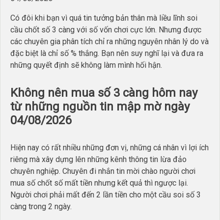
Có đôi khi bạn vì quá tin tưởng bản thân mà liều lĩnh soi
cầu chốt số 3 càng với số vốn chơi cực lớn. Nhưng được
các chuyên gia phân tích chỉ ra những nguyên nhân lý do và
đặc biệt là chỉ số % thắng. Bạn nên suy nghĩ lại và đưa ra
những quyết định sẽ không làm mình hối hận.
Không nên mua số 3 càng hôm nay
từ những nguồn tin mập mờ ngày
04/08/2026
Hiện nay có rất nhiều những đơn vị, những cá nhân vì lợi ích
riêng mà xây dựng lên những kênh thông tin lừa đảo
chuyên nghiệp. Chuyên đi nhắn tin mời chào người chơi
mua số chốt số mất tiền nhưng kết quả thì ngược lại.
Người chơi phải mất đến 2 lần tiền cho một cầu soi số 3
càng trong 2 ngày.