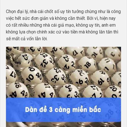
Chọn đại lý, nhà cái chốt số uy tín tưởng chừng như là công
việc hết sức đơn giản và không cần thiết. Bởi vì, hiện nay
có rất nhiều những nhà cái giả mạo, không uy tín, anh em
không lựa chọn chính xác cứ vào tiền mà không lăn tăn thì
sẽ mất cả vốn lẫn lời.