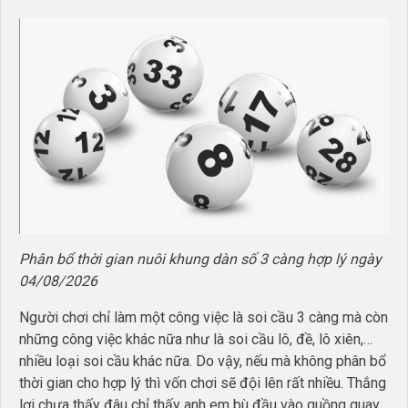
Phân bổ thời gian nuôi khung dàn số 3 càng hợp lý ngày
04/08/2026
Người chơi chỉ làm một công việc là soi cầu 3 càng mà còn
những công việc khác nữa như là soi cầu lô, đề, lô xiên,…
nhiều loại soi cầu khác nữa. Do vậy, nếu mà không phân bổ
thời gian cho hợp lý thì vốn chơi sẽ đội lên rất nhiều. Thắng
lợi chưa thấy đâu chỉ thấy anh em bù đầu vào guồng quay