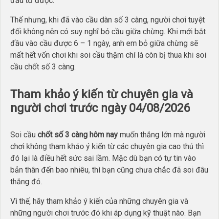
đầu tư được.
Thế nhưng, khi đã vào cầu dàn số 3 càng, người chơi tuyệt
đối không nên có suy nghĩ bỏ cầu giữa chừng. Khi mới bắt
đầu vào cầu được 6 – 1 ngày, anh em bỏ giữa chừng sẽ
mất hết vốn chơi khi soi cầu thậm chí là còn bị thua khi soi
cầu chốt số 3 càng.
Tham khảo ý kiến từ chuyên gia và
người chơi trước ngày 04/08/2026
Soi cầu
chốt số 3 càng hôm nay
muốn thắng lớn mà người
chơi không tham khảo ý kiến từ các chuyên gia cao thủ thì
đó lại là điều hết sức sai lầm. Mặc dù bạn có tự tin vào
bản thân đến bao nhiêu, thì bạn cũng chưa chắc đã soi đâu
thắng đó.
Vì thế, hãy tham khảo ý kiến của những chuyên gia và
những người chơi trước đó khi áp dụng kỹ thuật nào. Bạn