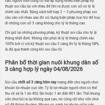
cao, người chơi cũng có thể áp dụng nhiều biện pháp kỹ
thuật soi cầu lại với nhau để tìm ra được con số có tỷ lệ
chính xác nhất. Bằng cách kết hợp 2 – 3 phương pháp soi
cầu vào với nhau sau đó sử dụng biện pháp loại trừ để loại
đi những con số 3 càng không cho tỷ lệ thắng cao.
Chỉ giữ lại những phương pháp, kỹ thuật soi cầu cho tỷ lệ
thắng nhất định. Không cần phải là tỷ lệ thắng chính xác
100% bởi vì với kỹ thuật soi cầu 3 càng thì tỷ lệ thắng 58%
là đã quá thành công khi soi cầu rồi.
Phân bổ thời gian nuôi khung dàn số
3 càng hợp lý ngày 04/08/2026
Soi cầu
chốt số 3 càng hôm nay
mang đến cho người chơi
khoản lợi nhuận cực lớn. Tỷ lệ lợi nhuận người chơi có thể
thu về sẽ là 1 ăn 402 lần hoặc 1 ăn đến 801 lần. Thế nhưng
vốn chơi bỏ ra lại không quá cao, nó cũng chỉ như vốn chơi
số đề thông thường. Nhưng so sánh lợi nhuận giữa việc