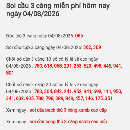
Soi cầu 3 càng miễn phí hôm nay
ngày 04/08/2026
Độc thủ 3 càng ngày 04/08/2026:
085
Soi cầu cặp 3 càng ngày 04/08/2026:
362, 309
Chốt số dàn 3 càng 10 số có tỷ lệ về cao ngày
04/08/2026 :
780, 618, 068, 291, 253, 623, 498, 445, 941,
801
Chốt số dàn 3 càng 20 số có tỷ lệ về cao ngày
04/08/2026 :
783, 304, 842, 241, 952, 941, 698, 111, 950,
341, 632, 935, 788, 798, 389, 849, 457, 146, 175, 351
Xem ngay :
soi cầu bạch thủ 3 càng xsmb cao cấp
Xem ngay :
soi cầu song thủ 3 càng xsmb cao cấp