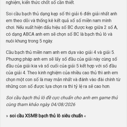
nghiệm, kiến thức chốt số cần thiết.
Soi cầu bạch thủ dạng kẹp số thì giải 6 đến giải nhất anh
em theo dõi và thống kê kết quả xổ số miền nam mình
chơi. Nếu xuất hiện dấu hiệu số BC được kẹp giữa 2 số A,
có dạng ABCA anh em sẽ chọn số BC là bạch thủ lô và
nuôi khung trong 5 ngày.
Cầu bạch thủ miền nam anh em dựa vào giải 4 và giải 5.
Phương pháp anh em sẽ lấy số đầu của giải này cùng số
đầu của giải kia và số cuối của giải 5 kết hợp với số đầu
của giải 4. Theo kinh nghiệm của nhiều cao thủ thì anh em
chọn một con số là may mắn nhất và đánh vào đài chính từ
những con số được lựa chọn ra thì tỷ lệ ra sẽ cao hơn.
Soi cầu bạch thủ lô đề cực chuẩn cho anh em game thủ
cùng tham khảo ngày 04/08/2026
»
soi cầu XSMB bạch thủ lô siêu chuẩn
«