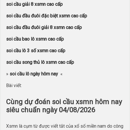
soi cầu giải 8 xsmn cao cấp
soi cầu đầu đuôi đặc biệt xsmn cao cấp
soi cầu đầu đuôi giải 8 xsmn cao cấp
soi cầu bao lô xsmn cao cấp
soi cầu lô 3 số xsmn cao cấp
soi cầu song thủ lô xsmn cao cấp
»
soi cầu lô ngày hôm nay
«
Bài viết:
Cùng dự đoán soi cầu xsmn hôm nay
siêu chuẩn ngày 04/08/2026
Xsmn là cụm từ được viết tắt của xổ số miền nam do công