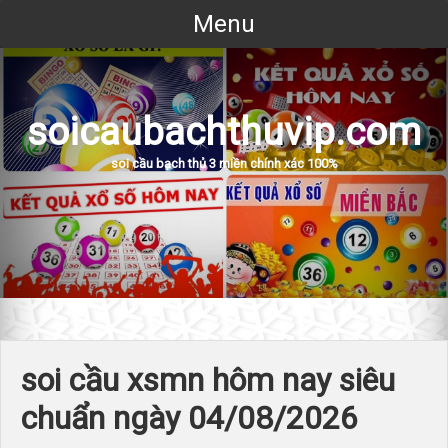
Skip
Menu
to
content
soicaubachthuvip.com
soi cầu bạch thủ 3 miền chính xác 100%
soi cầu xsmn hôm nay siêu
chuẩn ngày 04/08/2026