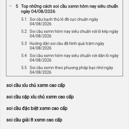
Top những cách soi cầu xsmn hôm nay siêu chuẩn
ngày 04/08/2026
Soi cầu bạch thủ lô đề cực chuẩn ngày
04/08/2026
Soi cầu xsmn hôm nay siêu chuẩn với lô kép ngày
04/08/2026
Hướng dẫn soi cầu đề hình quả trám ngày
04/08/2026
Soi cầu xsmn hôm nay siêu chuẩn với dàn lô ngày
04/08/2026
Soi cầu xsmn theo phương pháp bạc nhớ ngày
04/08/2026
soi cầu xỉu chủ xsmn cao cấp
soi cầu cặp xỉu chủ xsmn cao cấp
soi cầu đặc biệt xsmn cao cấp
soi cầu giải 8 xsmn cao cấp