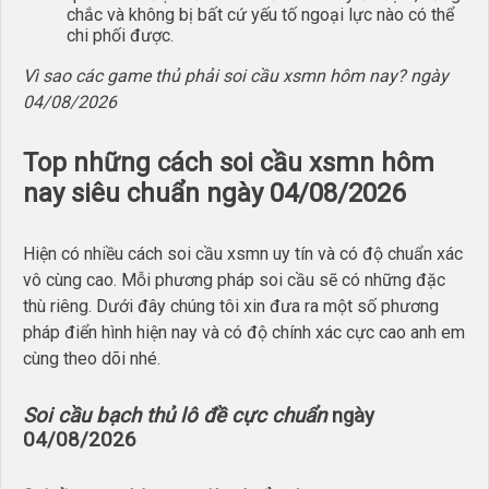
chắc và không bị bất cứ yếu tố ngoại lực nào có thể
chi phối được.
Vì sao các game thủ phải soi cầu xsmn hôm nay? ngày
04/08/2026
Top những cách soi cầu xsmn hôm
nay siêu chuẩn ngày 04/08/2026
Hiện có nhiều cách soi cầu xsmn uy tín và có độ chuẩn xác
vô cùng cao. Mỗi phương pháp soi cầu sẽ có những đặc
thù riêng. Dưới đây chúng tôi xin đưa ra một số phương
pháp điển hình hiện nay và có độ chính xác cực cao anh em
cùng theo dõi nhé.
Soi cầu bạch thủ lô đề cực chuẩn
ngày
04/08/2026