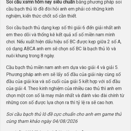
Soi cầu xsmn hôm nay siêu chuẩn
bằng phương pháp soi
cầu bạch thủ lô đề đòi hỏi anh em phải có những kinh
nghiệm, kiến thức chốt số cần thiết.
Soi cầu bạch thủ dạng kẹp số thì giải 6 đến giải nhất anh
em theo dõi và thống kê kết quả xổ số miền nam mình
chơi. Nếu xuất hiện dấu hiệu số BC được kẹp giữa 2 số A,
có dạng ABCA anh em sẽ chọn số BC là bạch thủ lô và
nuôi khung trong 8 ngày.
Cầu bạch thủ miền nam anh em dựa vào giải 4 và giải 5.
Phương pháp anh em sẽ lấy số đầu của giải này cùng số
đầu của giải kia và số cuối của giải 5 kết hợp với số đầu
của giải 4. Theo kinh nghiệm của nhiều cao thủ thì anh em
chọn một con số là may mắn nhất và đánh vào đài chính từ
những con số được lựa chọn ra thì tỷ lệ ra sẽ cao hơn.
Soi cầu bạch thủ lô đề cực chuẩn cho anh em game thủ
cùng tham khảo ngày 04/08/2026