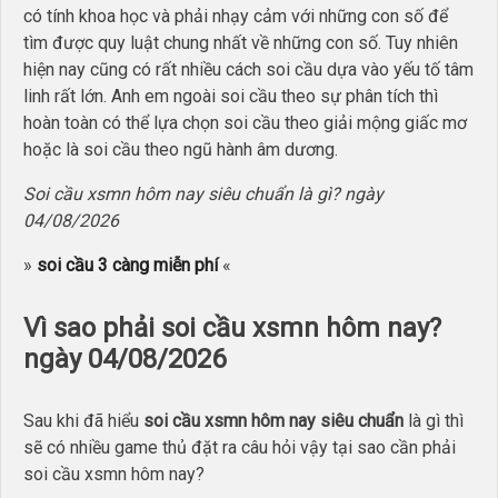
có tính khoa học và phải nhạy cảm với những con số để
tìm được quy luật chung nhất về những con số. Tuy nhiên
hiện nay cũng có rất nhiều cách soi cầu dựa vào yếu tố tâm
linh rất lớn. Anh em ngoài soi cầu theo sự phân tích thì
hoàn toàn có thể lựa chọn soi cầu theo giải mộng giấc mơ
hoặc là soi cầu theo ngũ hành âm dương.
Soi cầu xsmn hôm nay siêu chuẩn là gì? ngày
04/08/2026
»
soi cầu 3 càng miễn phí
«
Vì sao phải soi cầu xsmn hôm nay?
ngày 04/08/2026
Sau khi đã hiểu
soi cầu xsmn hôm nay siêu chuẩn
là gì thì
sẽ có nhiều game thủ đặt ra câu hỏi vậy tại sao cần phải
soi cầu xsmn hôm nay?