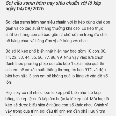
Soi cầu xsmn hôm nay siêu chuẩn với lô kép
ngày 04/08/2026
Soi cầu xsmn hôm nay siêu chuẩn
với lô kép cũng khá đơn
giản và có xác suất thắng thưởng khá cao. Lô kép thực
chất là những con số bao gồm 2 chữ số mà trong đó chữ
số hàng chục và hàng đơn vị sẽ trùng với nhau.
Bộ số lô kép phổ biến nhất hiện nay bao gồm 10 con: 00,
11, 22, 33, 44, 55, 66, 77, 88, 99. Như vậy việc lựa chọn
đánh theo phương pháp soi cầu kép 1 cách hiệu quả thì
anh em sẽ có xác suất thắng thưởng tới hơn 91% và đặc
biệt hơn nữa là anh em sẽ không quá lo lắng về vấn đề số
lộn.
Hiện nay có rất nhiều loại lô kép phổ biến như: Lô kép
bằng, lô kép lệch, lô kép âm hoặc là lô kép sát. Mỗi loại lô
kép sẽ được biểu hiện ở những con số khác nhau. Chính vì
vậy trong quá trình soi cầu thì anh em cần phải lưu ý tìm