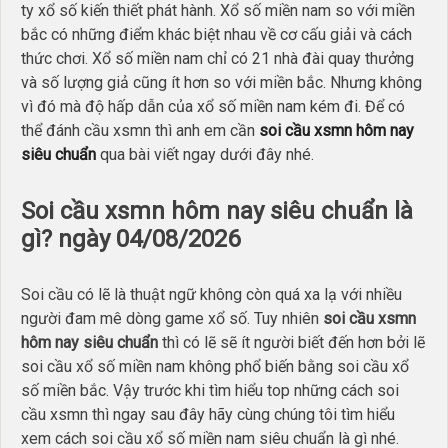
ty xổ số kiến thiết phát hành. Xổ số miền nam so với miền
bắc có những điểm khác biệt nhau về cơ cấu giải và cách
thức chơi. Xổ số miền nam chỉ có 21 nhà đài quay thưởng
và số lượng giả cũng ít hơn so với miền bắc. Nhưng không
vì đó mà độ hấp dẫn của xổ số miền nam kém đi. Để có
thể đánh cầu xsmn thì anh em cần
soi cầu xsmn hôm nay
siêu chuẩn
qua bài viết ngay dưới đây nhé.
Soi cầu xsmn hôm nay siêu chuẩn là
gì? ngày 04/08/2026
Soi cầu có lẽ là thuật ngữ không còn quá xa lạ với nhiều
người đam mê dòng game xổ số. Tuy nhiên
soi cầu xsmn
hôm nay siêu chuẩn
thì có lẽ sẽ ít người biết đến hơn bởi lẽ
soi cầu xổ số miền nam không phổ biến bằng soi cầu xổ
số miền bắc. Vậy trước khi tìm hiểu top những cách soi
cầu xsmn thì ngay sau đây hãy cùng chúng tôi tìm hiểu
xem cách soi cầu xổ số miền nam siêu chuẩn là gì nhé.