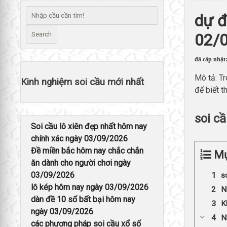
dự đ
Search
02/
đã câp nhật
Mô tả: Tr
Kinh nghiệm soi cầu mới nhất
để biết t
soi c
Soi cầu lô xiên đẹp nhất hôm nay
chính xác ngày 03/09/2026
Đề miền bắc hôm nay chắc chắn
Mụ
ăn dành cho người chơi ngày
03/09/2026
s
lô kép hôm nay ngày 03/09/2026
N
dàn đề 10 số bất bại hôm nay
K
ngày 03/09/2026
N
các phương pháp soi cầu xổ số