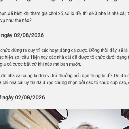
ạn đã biết, khi tham gia chơi xổ số lô đề, thì sẽ 3 phe là nhà cái,
 vụ như thế nào?
ngày 02/08/2026
 chức đứng ra duy trì các hoạt động cá cược. Đồng thời đây sẽ l
ực hiện soi cầu. Hiện nay các nhà cái đã được tổ chức dưới dạng 
 gia cá cược bất cứ khi nào mà bạn muốn.
đó nhà cái cũng là đơn vị trả thưởng nếu bạn trúng lô đề. Do đó
 chỉ nhà cái uy tín đã được chứng nhận bởi các tổ chức cấp cao, 
ề
ngày 02/08/2026