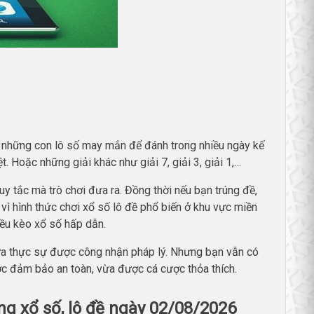
ra những con lô số may mắn để đánh trong nhiều ngày kế
. Hoặc những giải khác như giải 7, giải 3, giải 1,…
quy tắc mà trò chơi đưa ra. Đồng thời nếu bạn trúng đề,
 vì hình thức chơi xổ số lô đề phổ biến ở khu vực miền
iều kèo xổ số hấp dẫn.
hưa thực sự được công nhận pháp lý. Nhưng bạn vẫn có
ược đảm bảo an toàn, vừa được cá cược thỏa thích.
g xổ số, lô đề ngày 02/08/2026