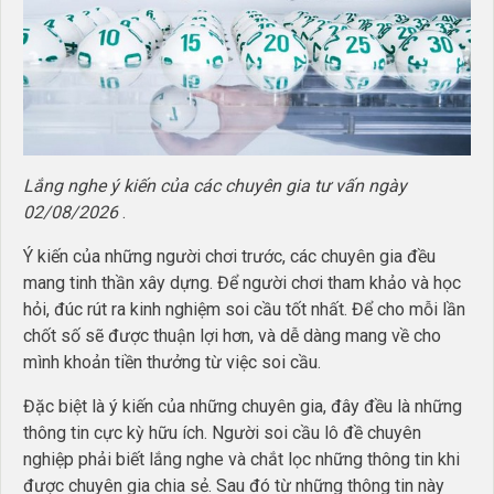
Lắng nghe ý kiến của các chuyên gia tư vấn ngày
02/08/2026
.
Ý kiến của những người chơi trước, các chuyên gia đều
mang tinh thần xây dựng. Để người chơi tham khảo và học
hỏi, đúc rút ra kinh nghiệm soi cầu tốt nhất. Để cho mỗi lần
chốt số sẽ được thuận lợi hơn, và dễ dàng mang về cho
mình khoản tiền thưởng từ việc soi cầu.
Đặc biệt là ý kiến của những chuyên gia, đây đều là những
thông tin cực kỳ hữu ích. Người soi cầu lô đề chuyên
nghiệp phải biết lắng nghe và chắt lọc những thông tin khi
được chuyên gia chia sẻ. Sau đó từ những thông tin này