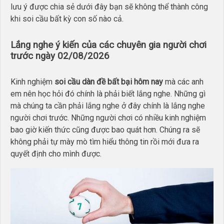
lưu ý được chia sẻ dưới đây bạn sẽ không thể thành công
khi soi cầu bất kỳ con số nào cả.
Lắng nghe ý kiến của các chuyên gia người chơi
trước ngày 02/08/2026
Kinh nghiệm
soi cầu dàn đề bất bại hôm nay
mà các anh
em nên học hỏi đó chính là phải biết lắng nghe. Những gì
mà chúng ta cần phải lắng nghe ở đây chính là lắng nghe
người chơi trước. Những người chơi có nhiều kinh nghiệm
bao giờ kiến thức cũng được bao quát hơn. Chúng ra sẽ
không phải tự mày mò tìm hiểu thông tin rồi mới đưa ra
quyết định cho mình được.