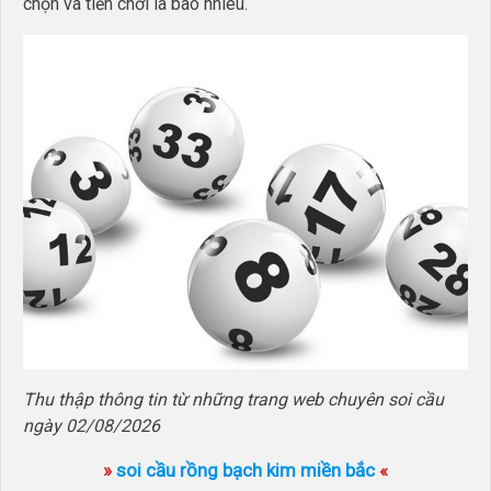
chọn và tiền chơi là bao nhiêu.
Thu thập thông tin từ những trang web chuyên soi cầu
ngày 02/08/2026
»
soi cầu rồng bạch kim miền bắc
«