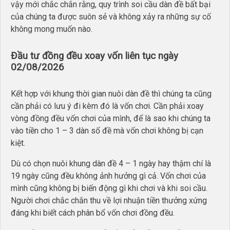
vậy mới chắc chắn rằng, quy trình soi cầu dàn đề bất bại
của chúng ta được suôn sẻ và không xảy ra những sự cố
không mong muốn nào.
Đầu tư đồng đều xoay vốn liên tục ngày
02/08/2026
Kết hợp với khung thời gian nuôi dàn đề thì chúng ta cũng
cần phải có lưu ý đi kèm đó là vốn chơi. Cần phải xoay
vòng đồng đều vốn chơi của mình, để là sao khi chúng ta
vào tiền cho 1 – 3 dàn số đề mà vốn chơi không bị cạn
kiệt.
Dù có chọn nuôi khung dàn đề 4 – 1 ngày hay thậm chí là
19 ngày cũng đều không ảnh hưởng gì cả. Vốn chơi của
mình cũng không bị biến động gì khi chơi và khi soi cầu.
Người chơi chắc chắn thu về lợi nhuận tiền thưởng xứng
đáng khi biết cách phân bổ vốn chơi đồng đều.