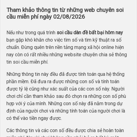
Tham khảo thông tin từ những web chuyên soi
cầu miễn phí ngày 02/08/2026
Nếu như trong quá trình
soi cầu dàn đề bất bại hôm nay
bạn gặp khó khăn cho việc tìm số và tìm kỹ thuật ra số
chuẩn. Đừng quên trên nền tảng mạng xã hội online hiện
nay còn có rất nhiều những website chuyên chia sẻ thông
tin soi cầu miễn phí.
Những thông tin này đều đã được tính toán qua hệ thống
phần mềm. Đã đưa ra được những con số và tính toán
được tỷ lệ cũng như xác suất của các con số này. Người
chơi chỉ cần tham khảo sau đó chọn ra những con số phù
hợp với ý của mình. Những con số này đã nằm trong dự
định của người chơi và những tính toán của người chơi là
có thể vào tiền ngay được.
Các thông tin và các con số đều được chia sẻ hoàn toàn