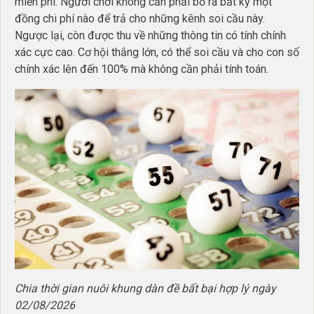
miễn phí. Người chơi không cần phải bỏ ra bất kỳ một
đồng chi phí nào để trả cho những kênh soi cầu này.
Ngược lại, còn được thu về những thông tin có tính chính
xác cực cao. Cơ hội thắng lớn, có thể soi cầu và cho con số
chính xác lên đến 100% mà không cần phải tính toán.
Chia thời gian nuôi khung dàn đề bất bại hợp lý ngày
02/08/2026