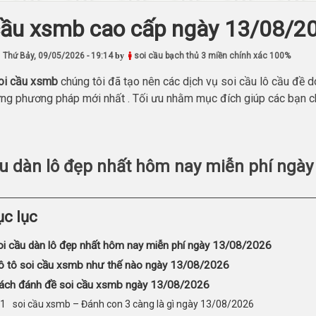
cầu xsmb cao cấp ngày 13/08/2
:
Thứ Bảy, 09/05/2026 - 19:14
by
soi cầu bạch thủ 3 miền chính xác 100%
oi cầu xsmb
chúng tôi đã tạo nên các dịch vụ soi cầu lô cầu đề 
ng phương pháp mới nhất . Tối ưu nhằm mục đích giúp các bạn chơ
ầu dàn lô đẹp nhất hôm nay miễn phí ngà
c lục
oi cầu dàn lô đẹp nhất hôm nay miễn phí ngày 13/08/2026
ô tô soi cầu xsmb như thế nào ngày 13/08/2026
ách đánh đề soi cầu xsmb ngày 13/08/2026
soi cầu xsmb – Đánh con 3 càng là gì ngày 13/08/2026