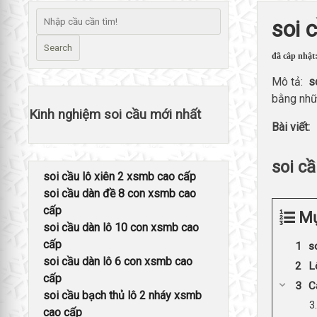
soi 
Search
đã câp nhật
Mô tả:
s
bằng nhữ
Kinh nghiệm soi cầu mới nhất
Bài viết:
soi c
soi cầu lô xiên 2 xsmb cao cấp
soi cầu dàn đề 8 con xsmb cao
cấp
Mụ
soi cầu dàn lô 10 con xsmb cao
cấp
s
soi cầu dàn lô 6 con xsmb cao
L
cấp
C
soi cầu bạch thủ lô 2 nháy xsmb
cao cấp