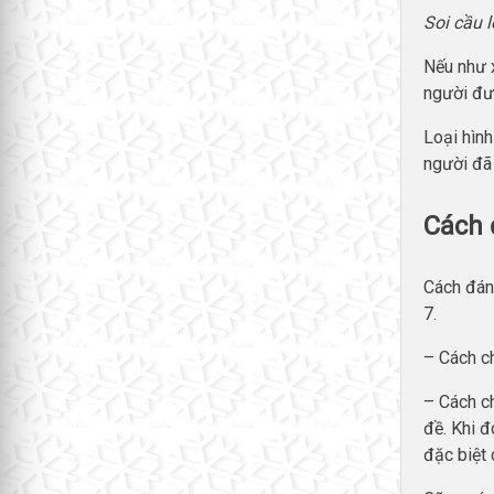
Soi cầu 
Nếu như x
người đượ
Loại hình
người đã 
Cách 
Cách đán
7.
– Cách ch
– Cách ch
đề. Khi đ
đặc biệt