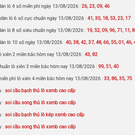
dàn lô 4 số miễn phí ngày 13/08/2026 :
26, 23, 09, 46
dàn lô 6 số cực chuẩn ngày 13/08/2026 :
41, 30, 18, 53, 23, 17
dàn lô 8 số siêu chuẩn ngày 13/08/2026 :
19, 52, 09, 96, 71, 11, 
dàn lô 10 số ngày 13/08/2026 :
40, 38, 42, 37, 48, 66, 55, 01, 46,
lô xiên 2 miền bắc hôm nay 13/08/2026 :
43, 82
chuẩn lô xiên 3 miền bắc hôm nay 13/08/2026 :
99, 51, 40
miễn phí lô xiên 4 miền bắc hôm nay 13/08/2026 :
33, 86, 35, 75
 :
soi cầu bạch thủ lô xsmb cao cấp
 :
soi cầu song thủ lô xsmb cao cấp
 :
soi cầu bạch thủ lô kép xsmb cao cấp
 :
soi cầu song thủ lô xsmb cao cấp