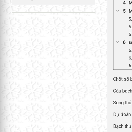
M
M
s
Chốt số 
Cầu bạch
Song thủ
Dự đoán 
Bạch thủ