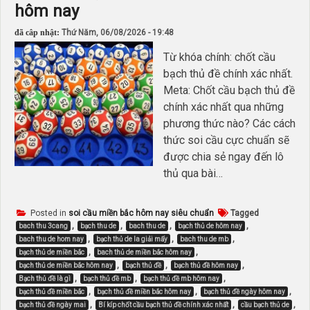
hôm nay
đã câp nhật:
Thứ Năm, 06/08/2026 - 19:48
Từ khóa chính: chốt cầu
bạch thủ đề chính xác nhất.
Meta: Chốt cầu bạch thủ đề
chính xác nhất qua những
phương thức nào? Các cách
thức soi cầu cực chuẩn sẽ
được chia sẻ ngay đến lô
thủ qua bài…
Posted in
soi cầu miền bắc hôm nay siêu chuẩn
Tagged
,
,
,
,
bach thu 3cang
bạch thu de
bach thu de
bạch thủ de hôm nay
,
,
,
bach thu de hom nay
bạch thủ de la giải mấy
bach thu de mb
,
,
bạch thủ de miền bắc
bach thủ de miền bắc hôm nay
,
,
,
bạch thủ de miền bắc hôm nay
bạch thủ đề
bạch thủ đề hôm nay
,
,
,
Bạch thủ đề là gì
bạch thủ đề mb
bạch thủ đề mb hôm nay
,
,
,
bạch thủ đề miền bắc
bạch thủ đề miền bắc hôm nay
bạch thủ đề ngày hôm nay
,
,
,
bạch thủ đề ngày mai
Bí kíp chốt cầu bạch thủ đề chính xác nhất
cầu bạch thủ de