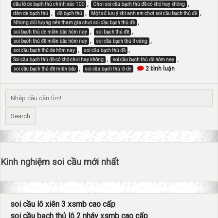
,
,
cầu lô de bạch thủ chính xác 100
Chơi soi cầu bạch thủ đề có khó hay không
,
,
,
dàn de bạch thủ
đề bạch thủ
Một số lưu ý khi anh em chơi soi cầu bạch thủ đề
,
Những đối tượng nên tham gia chơi soi cầu bạch thủ đề
,
,
soi bạch thủ de miền bắc hôm nay
soi bạch thủ đề
,
,
soi bạch thủ đề miền bắc hôm nay
soi cầu bạch thủ 3 càng
,
,
soi cầu bạch thủ de hôm nay
soi cầu bạch thủ đề
,
,
Soi cầu bạch thủ đề có khó chơi hay không
soi cầu bạch thủ đề hôm nay
ở
,
2 bình luận
soi cầu bạch thủ đề miền bắc
soi cầu bạch thủ lô de
soi
cầu
bạch
thủ
đề
soi
cầu
Search
chuyên
nghiệp
Kinh nghiệm soi cầu mới nhất
soi cầu lô xiên 3 xsmb cao cấp
soi cầu bạch thủ lô 2 nháy xsmb cao cấp