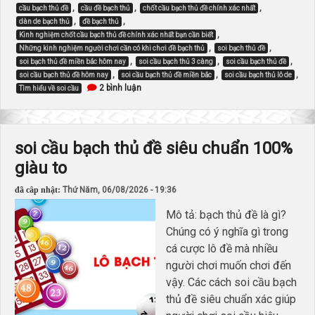
,
,
,
cầu bạch thủ đề
cầu đề bạch thủ
chốt cầu bạch thủ đề chính xác nhất
,
,
dàn de bạch thủ
đề bạch thủ
,
Kinh nghiệm chốt cầu bạch thủ đề chính xác nhất bạn cần biết
,
,
Những kinh nghiệm người chơi cần có khi chơi đề bạch thủ
soi bạch thủ đề
,
,
,
soi bạch thủ đề miền bắc hôm nay
soi cầu bạch thủ 3 càng
soi cầu bạch thủ đề
,
,
,
soi cầu bạch thủ đề hôm nay
soi cầu bạch thủ đề miền bắc
soi cầu bạch thủ lô de
ở
2 bình luận
Tìm hiểu về soi cầu
chốt
cầu
bạch
thủ
đề
soi cầu bạch thủ đề siêu chuẩn 100%
chính
xác
giàu to
nhất
hôm
nay
đã câp nhật:
Thứ Năm, 06/08/2026 - 19:36
Mô tả: bạch thủ đề là gì?
Chúng có ý nghĩa gì trong
cá cược lô đề mà nhiều
người chơi muốn chơi đến
vậy. Các cách soi cầu bạch
thủ đề siêu chuẩn xác giúp