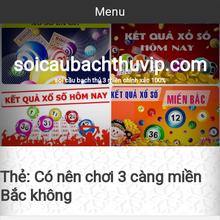
Skip
Menu
to
content
soicaubachthuvip.com
soi cầu bạch thủ 3 miền chính xác 100%
Thẻ:
Có nên chơi 3 càng miền
Bắc không