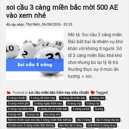
soi cầu 3 càng miền bắc mời 500 AE
vào xem nhé
đã câp nhật:
Thứ Năm, 06/08/2026 - 20:23
Mô tả: Soi cầu 3 càng miền
Bắc bất bại là nhiệm vụ khó
khăn với không ít người. Sở
dĩ 3 càng miền Bắc khá khó
chơi nhưng bù lại tỷ lệ trả
thưởng thực sự ở mức ấn
tượng. » soi…
Posted in
soi cầu miền bắc hôm nay siêu chuẩn
Tagged
,
,
,
,
3 càng chuẩn
3 càng đề hôm nay
3 càng đề miền bắc
3 càng mb
,
,
,
,
3 cang mien phi
3 càng ngày hôm nay
3 cang vip
3 càng vip
,
,
,
,
3 càng vip hôm nay
3 càng xổ số miền bắc
3 càng xsmb
3cang
,
,
,
3cang mb
3cang vip
ba càng mb
,
,
,
Bật mí chiến lược soi cầu 3 càng miền Bắc bất bại
cầu 3 càng
cầu 3 càng vào bờ
,
,
,
Có nên chơi 3 càng miền Bắc không
độc thủ de 3 càng
Giải thích 3 càng là gì