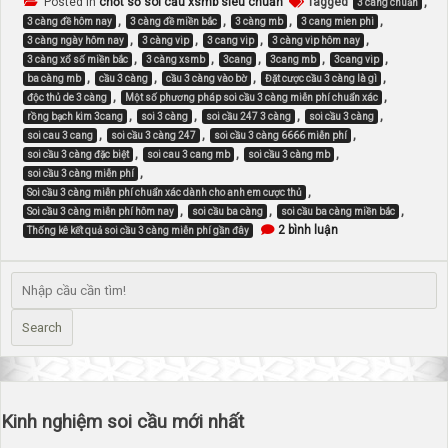
Posted in
chốt số soi cầu xsmb siêu chuẩn
Tagged
,
3 càng chuẩn
,
,
,
,
3 càng đề hôm nay
3 càng đề miền bắc
3 càng mb
3 cang mien phi
,
,
,
,
3 càng ngày hôm nay
3 càng vip
3 cang vip
3 càng vip hôm nay
,
,
,
,
,
3 càng xổ số miền bắc
3 càng xsmb
3cang
3cang mb
3cang vip
,
,
,
,
ba càng mb
cầu 3 càng
cầu 3 càng vào bờ
Đặt cược cầu 3 càng là gì
,
,
độc thủ de 3 càng
Một số phương pháp soi cầu 3 càng miễn phí chuẩn xác
,
,
,
,
rồng bạch kim 3cang
soi 3 càng
soi cầu 247 3 càng
soi cầu 3 càng
,
,
,
soi cau 3 cang
soi cầu 3 càng 247
soi cầu 3 càng 6666 miễn phí
,
,
,
soi cầu 3 càng đặc biệt
soi cau 3 cang mb
soi cầu 3 càng mb
,
soi cầu 3 càng miễn phí
,
Soi cầu 3 càng miễn phí chuẩn xác dành cho anh em cược thủ
,
,
,
Soi cầu 3 càng miễn phí hôm nay
soi cầu ba càng
soi cầu ba càng miền bắc
ở
2 bình luận
Thống kê kết quả soi cầu 3 càng miễn phí gần đây
soi
cầu
3
càng
miễn
phí
vip
Search
đến
từng
số
Kinh nghiệm soi cầu mới nhất