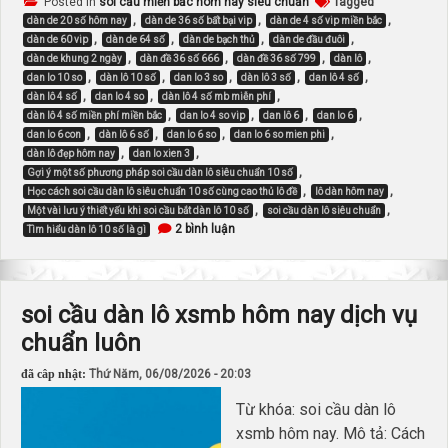
Posted in
soi cầu miền bắc hôm nay siêu chuẩn
Tagged
,
,
,
dàn de 20 số hôm nay
dàn de 36 số bất bại vip
dàn de 4 số vip miền bắc
,
,
,
,
dàn de 60 vip
dàn de 64 số
dàn de bạch thủ
dàn de đầu đuôi
,
,
,
,
dàn de khung 2 ngày
dàn đề 36 số 666
dàn đề 36 số 799
dàn lô
,
,
,
,
,
dan lo 10 so
dàn lô 10 số
dan lo 3 so
dàn lô 3 số
dan lô 4 số
,
,
,
dàn lô 4 số
dan lo 4 so
dàn lô 4 số mb miễn phí
,
,
,
,
dàn lô 4 số miền phí miền bắc
dan lo 4 so vip
dan lô 6
dan lo 6
,
,
,
,
dan lo 6 con
dàn lô 6 số
dan lo 6 so
dan lo 6 so mien phi
,
,
dàn lô đẹp hôm nay
dan lo xien 3
,
Gợi ý một số phương pháp soi cầu dàn lô siêu chuẩn 10 số
,
,
Học cách soi cầu dàn lô siêu chuẩn 10 số cùng cao thủ lô đề
lô dàn hôm nay
,
,
Một vài lưu ý thiết yếu khi soi cầu bắt dàn lô 10 số
soi cầu dàn lô siêu chuẩn
ở
2 bình luận
Tìm hiểu dàn lô 10 số là gì
soi
cầu
dàn
lô
siêu
soi cầu dàn lô xsmb hôm nay dịch vụ
chuẩn
lấy
chuẩn luôn
cầu
xsmb
hôm
đã câp nhật:
Thứ Năm, 06/08/2026 - 20:03
nay
Từ khóa: soi cầu dàn lô
xsmb hôm nay. Mô tả: Cách