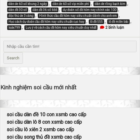
,
,
,
dàn de 60 số khung 2 ngày
dàn de 60 số vip miễn phí
dàn de rồng bạch kim
,
,
,
dàn đề 30 số
dàn đề 36 số 666
dự đoán số đề hôm nay chính xác 100
,
,
độc thủ de 3 càng
Hình thức cầu đề hôm nay siêu chuẩn dành cho anh em
,
,
,
Học cách dự đoán cầu đề hôm nay siêu chuẩn cực hay
lô đề 555
lô đề miền bắc
ở
,
2 bình luận
lode799
Lưu ý về cách cầu đề hôm nay siêu chuẩn duy nhất
cầu
đề
hôm
nay
siêu
chuẩn
cầu
Search
chạy
đều
ít
gãy
Kinh nghiệm soi cầu mới nhất
soi cầu dàn đề 10 con xsmb cao cấp
soi cầu dàn lô 8 con xsmb cao cấp
soi cầu lô xiên 2 xsmb cao cấp
soi cầu song thủ đề xsmb cao cấp