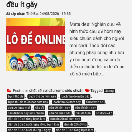
đều ít gãy
đã câp nhật:
Thứ Ba, 04/08/2026 - 19:33
Meta des: Nghiên cứu về
hình thức cầu đề hôm nay
siêu chuẩn dành cho người
mới chơi. Theo dõi các
phương pháp cũng như lưu
ý cho hoạt động cá cược
diễn ra thuận lợi. » dự đoán
xổ số miền bắc…
Posted in
chốt số soi cầu xsmb siêu chuẩn
Tagged
,
3cang
,
,
,
bạch thủ de
bạch thủ de hôm nay
bạch thủ de miền bắc
,
,
,
bạch thủ de miền bắc hôm nay
bạch thủ đề hôm nay
cầu cơ xin số
,
,
,
,
cau de ngay mai
cầu đề
cầu đê hôm nay
cầu đề hôm nay
,
,
,
,
cầu đề hôm nay siêu chuẩn
cầu đề miền bắc
cầu đề tuần
caulode247
,
,
dàn de 10 số rồng bạch kim
dàn de 20 số hôm nay
,
,
dàn de 20 số nuôi ngày rồng bạch kim
dàn de 20 số vip
,
,
dàn de 36 số nuôi khung 2 ngày
dàn de 50 số rồng bạch kim