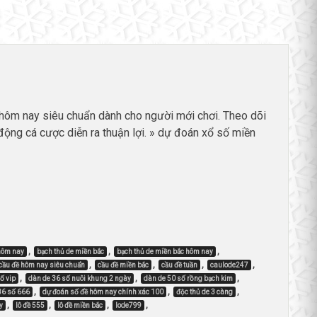
hôm nay siêu chuẩn dành cho người mới chơi. Theo dõi
ộng cá cược diễn ra thuận lợi. » dự đoán xổ số miền
,
,
,
hôm nay
bạch thủ de miền bắc
bạch thủ de miền bắc hôm nay
,
,
,
,
cầu đề hôm nay siêu chuẩn
cầu đề miền bắc
cầu đề tuần
caulode247
,
,
,
ố vip
dàn de 36 số nuôi khung 2 ngày
dàn de 50 số rồng bạch kim
,
,
,
36 số 666
dự đoán số đề hôm nay chính xác 100
độc thủ de 3 càng
,
,
,
,
y
lô đề 555
lô đề miền bắc
lode799