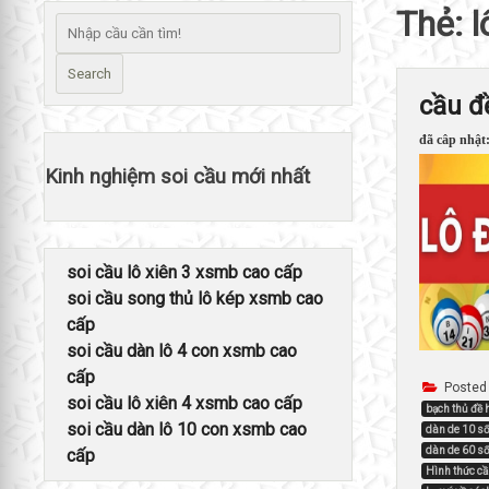
Thẻ:
l
Search
cầu đ
đã câp nhật
Kinh nghiệm soi cầu mới nhất
soi cầu lô xiên 3 xsmb cao cấp
soi cầu song thủ lô kép xsmb cao
cấp
soi cầu dàn lô 4 con xsmb cao
cấp
Posted
soi cầu lô xiên 4 xsmb cao cấp
bạch thủ đề
soi cầu dàn lô 10 con xsmb cao
dàn de 10 s
dàn de 60 s
cấp
Hình thức c