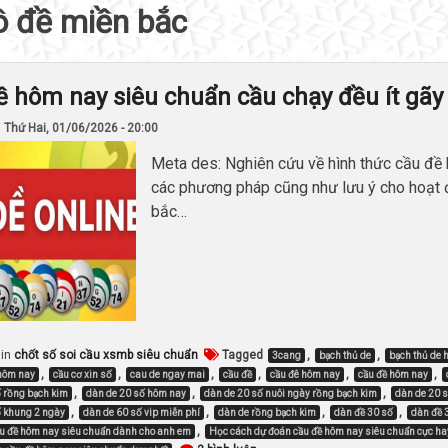
ô đề miền bắc
ề hôm nay siêu chuẩn cầu chạy đều ít gãy
:
Thứ Hai, 01/06/2026 - 20:00
Meta des: Nghiên cứu về hình thức cầu đề 
các phương pháp cũng như lưu ý cho hoạt đ
bắc…
 in
chốt số soi cầu xsmb siêu chuẩn
Tagged
,
,
3cang
bạch thủ de
bạch thủ de 
,
,
,
,
,
,
 hôm nay
cầu cơ xin số
cau de ngay mai
cầu đề
cầu đê hôm nay
cầu đề hôm nay
,
,
,
ố rồng bạch kim
dàn de 20 số hôm nay
dàn de 20 số nuôi ngày rồng bạch kim
dàn de 20 s
,
,
,
,
ố khung 2 ngày
dàn de 60 số vip miễn phí
dàn de rồng bạch kim
dàn đề 30 số
dàn đề 
,
ầu đề hôm nay siêu chuẩn dành cho anh em
Học cách dự đoán cầu đề hôm nay siêu chuẩn cực ha
ở