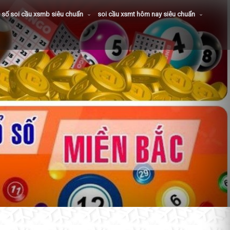
 số soi cầu xsmb siêu chuẩn
soi cầu xsmt hôm nay siêu chuẩn